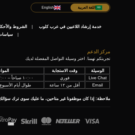
اللغة العربية
English
خدمة إرشاد اللاعبين في عرب كلوب
الشروط والأحكا
سياسات 
مركز الدعم
تجربتكم تهمنا. اختر وسيلة التواصل المفضلة لديك
الوسيلة
وقت الاستجابة
المواع
Live Chat
فوري
١٠:٠٠ صباحاً – ٢:٠٠ فجراً (UTC+3)
Email
أقل من ١٢ ساعة
طوال أيام الأسبوع 
ملاحظة: إذا كان موظفونا غير متاحين، ما عليك سوى ترك سؤالك ف