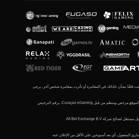
مل خسارته. إذا كنت قلقًا بشأن عاداتك في المقامرة أو تأثرت بمقامرة شخص آخر، يرجى
viparabclub.com (واسمه البديل viparabclub8.com) يُدار بواسطة Alt Bet Exchange B.V. المسجلة تحت الرقم 140039 في، يوهان فان والبيكبلين 24، كوراساو. هذا الموقع مرخص ومنظم من قبل Curaçao eGaming، برقم الترخيص
ري المفعول، أي بعد أسبوعين على الأقل من الإعلان عنه.