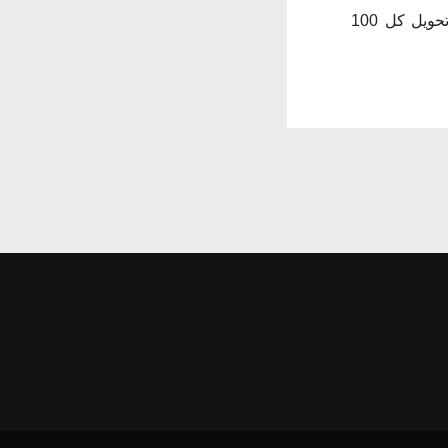
ملحوظة: تنطبق معدلات تدوير الرهان/ نقاط الولاء التالية: الدولار الأمريكي: يمكن تحويل كل 100