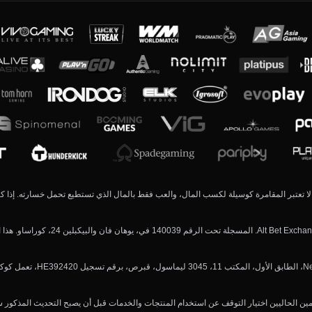
Alt.bet. - امقامر بمسؤولية واعتدال. لا تعتبر المقامرة كوسيلة لكسب المال، والعب فقط بالمال الذي تستطيع تح
ين الحاليين اختيار التوقف عن استخدام المنتجات والخدمات قبل أن يصبح التحديث المذكور سا