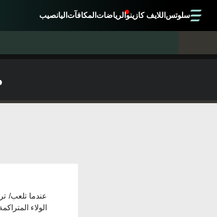
سلوتس
اللايف كازينو
الرياضات
المكافآت
اليانصيب
م
الولاء المتراكم