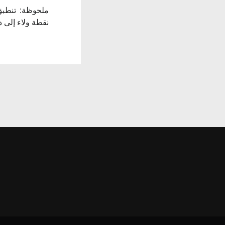
نقطة ولاء إلى د