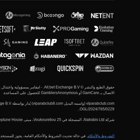
حقوق الطبع والنشر ©  Exchange B.V
الاتصال بـ GamCare أو GamblersAnonymous للحصول على المساعدة.
OGL/2024/785/0229..
شركة Natrabis Ltd، المسجلة في Voukouretiou 25، مبنى Neptune House، الطابق الأول، المكتب 11، 3045 ليماسول، قبرص، برقم تسجيل HE392420، تعمل كوكيل مستقل لصالح شركة Alt Bet Exchange B.V.
الشروط والأحكام
. في حالة تحديث الشروط والأحكام العامة، يجوز للمستخدم