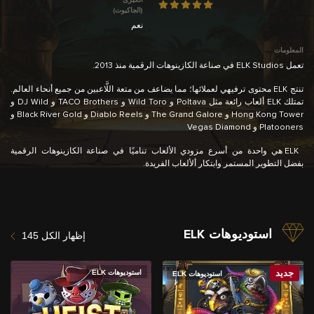
الكبرى
(الجاكبوت)
نعم
المعلومات
تعمل ELK Studios في صناعة الكازينوهات الرقمية منذ 2013.
تنتج ELK محتوى ترفيهي لعملائها؛ مما يضاعف من متعة اللَّاعبين من جميع أنحاء العالم.
تمتلك ELK ألعاب رائعة مثل Poltava و Wild Toro و TACO Brothers و DJ Wild و
Hong Kong Tower و The Grand Galore و Diablo Reels و Black River Gold و
Platooners و Vegas Diamond
ELK هي واحدة من أسرع مزودي الألعاب تناميًا في صناعة الكازينوهات الرقمية
بفضل التطوير المستمر وابتكار ألألعاب الفريدة.
استوديوهات ELK
إظهار الكل 145
جديد
استوديوهات ELK
استوديوهات ELK