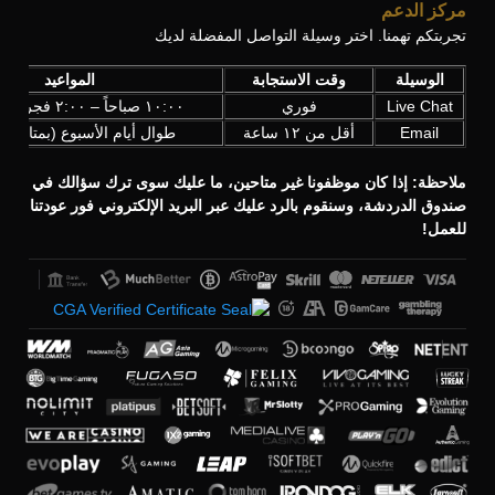
مركز الدعم
تجربتكم تهمنا. اختر وسيلة التواصل المفضلة لديك
الوسيلة
وقت الاستجابة
المواعيد
Live Chat
فوري
١٠:٠٠ صباحاً – ٢:٠٠ فجراً (UTC+3)
Email
أقل من ١٢ ساعة
طوال أيام الأسبوع (بمتابعة ي
ملاحظة: إذا كان موظفونا غير متاحين، ما عليك سوى ترك سؤالك في
صندوق الدردشة، وسنقوم بالرد عليك عبر البريد الإلكتروني فور عودتنا
للعمل!