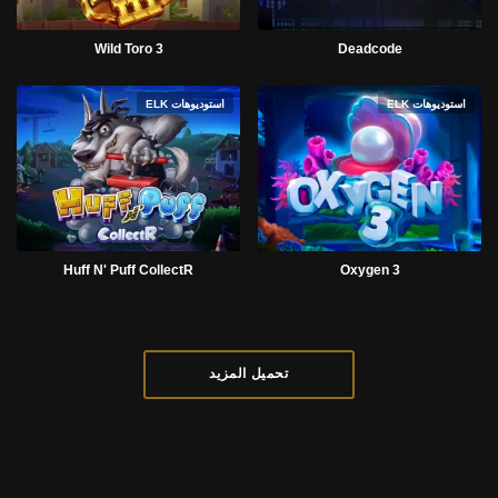
Wild Toro 3
Deadcode
استوديوهات ELK
استوديوهات ELK
Huff N' Puff CollectR
Oxygen 3
تحميل المزيد