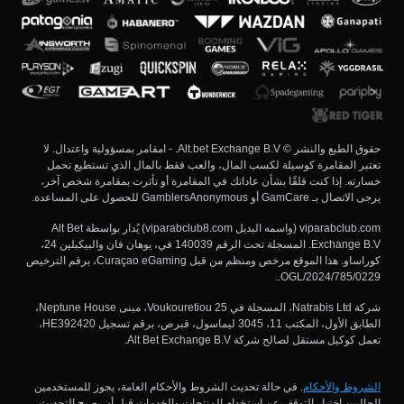
حقوق الطبع والنشر © Alt.bet Exchange B.V. - امقامر بمسؤولية واعتدال. لا
تعتبر المقامرة كوسيلة لكسب المال، والعب فقط بالمال الذي تستطيع تحمل
خسارته. إذا كنت قلقًا بشأن عاداتك في المقامرة أو تأثرت بمقامرة شخص آخر،
يرجى الاتصال بـ GamCare أو GamblersAnonymous للحصول على المساعدة.
viparabclub.com (واسمه البديل viparabclub8.com) يُدار بواسطة Alt Bet
Exchange B.V. المسجلة تحت الرقم 140039 في، يوهان فان والبيكبلين 24،
كوراساو. هذا الموقع مرخص ومنظم من قبل Curaçao eGaming، برقم الترخيص
OGL/2024/785/0229..
شركة Natrabis Ltd، المسجلة في Voukouretiou 25، مبنى Neptune House،
الطابق الأول، المكتب 11، 3045 ليماسول، قبرص، برقم تسجيل HE392420،
تعمل كوكيل مستقل لصالح شركة Alt Bet Exchange B.V.
الشروط والأحكام
. في حالة تحديث الشروط والأحكام العامة، يجوز للمستخدمين
الحاليين اختيار التوقف عن استخدام المنتجات والخدمات قبل أن يصبح التحديث