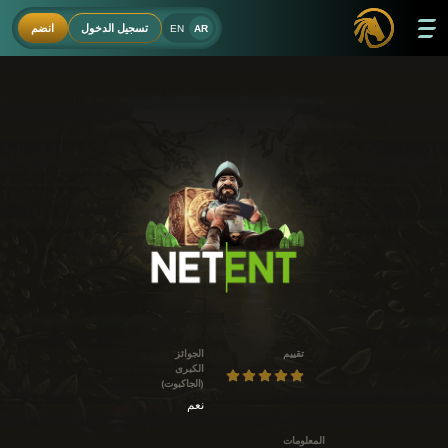
تسجيل الدخول
انضم
EN
AR
تقييم
الجوائز
الكبرى
(الجاكبوت)
نعم
المعلومات