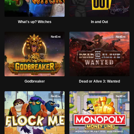
What's up? Witches
In and Out
NetEnt
NetEnt
Godbreaker
Dead or Alive 3: Wanted
NetEnt
NetEnt