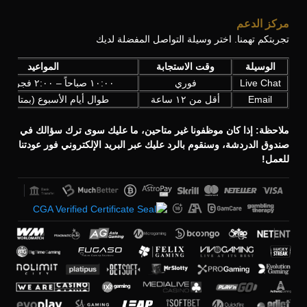
مركز الدعم
تجربتكم تهمنا. اختر وسيلة التواصل المفضلة لديك
الوسيلة
وقت الاستجابة
المواعيد
Live Chat
فوري
١٠:٠٠ صباحاً – ٢:٠٠ فجراً (UTC+3)
Email
أقل من ١٢ ساعة
طوال أيام الأسبوع (بمتابعة ي
ملاحظة: إذا كان موظفونا غير متاحين، ما عليك سوى ترك سؤالك في
صندوق الدردشة، وسنقوم بالرد عليك عبر البريد الإلكتروني فور عودتنا
للعمل!