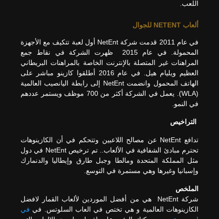
اللعب.
ألعاب NETENT للجوال
في عام 2011 قدمت شركة NetEnt أول لعبة تتكيف مع الأجهزة
المحمولة. في عام 2015 ظهرت الشركة في نقاط جمع
المراهنات غير المتصلة بالإنترنت الخاصة بالمراهنات البريطاني
العظيم ويليام هيل. في عام 2016 أطلقوا كازينو مباشر على
الهاتف المحمول وانضمت NetEnt إلى رابطة اليانصيب العالمية
(WLA). يعمل في الشركة أكثر من 700 موظف ويستمر عددهم
في النمو.
التراخيص
تدافع NetEnt عن مصالح اللاعبين وتتحكم في أن الكازينوهات
تحترم مبادئ الشفافية في الألعاب.. تم ترخيص NetEnt في دول
مثل المملكة المتحدة ومالطا وجبل طارق وإيطاليا والدنمارك
وإسبانيا وغيرها وهي مستمرة في التوسع.
الملخص
شركة NetEnt هي من أفضل الموردين لألعاب القمار لافضل
الكازينوهات العالمية و هي تختص في العاب السلوتس. في
في