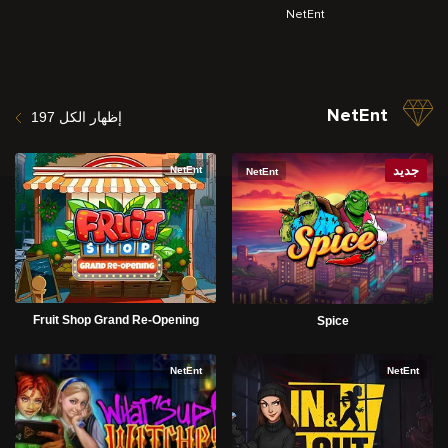
NetEnt
NetEnt
إظهار الكل 197
جديد
NetEnt
NetEnt
Fruit Shop Grand Re-Opening
Spice
NetEnt
NetEnt