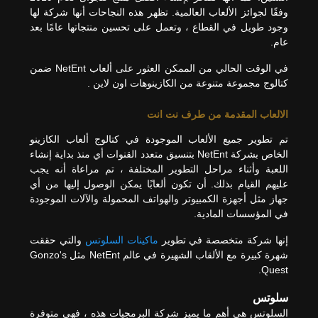
وفقًا لجوائز الألعاب العالمية. تظهر هذه النجاحات أنها شركة لها
وجود طويل في القطاع ، وتعمل على تحسين منتجاتها عامًا بعد
عام.
في الوقت الحالي من الممكن العثور على ألعاب NetEnt ضمن
كتالوج مجموعة متنوعة من الكازينوهات اون لاين .
الالعاب المقدمة من طرف نت انت
تم تطوير جميع الألعاب الموجودة في كتالوج ألعاب الكازينو
الخاص بشركة NetEnt بتنسيق متعدد القنوات أي منذ بداية إنشاء
اللعبة وأثناء مراحل التطوير المختلفة ، تم مراعاة أنه يجب
عليهم القيام بذلك. أن تكون ألعابًا يمكن الوصول إليها من أي
جهاز مثل أجهزة الكمبيوتر والهواتف المحمولة والآلات الموجودة
في المؤسسات المادية.
إنها شركة متخصصة في تطوير
ماكينات السلوتس
والتي حققت
شهرة كبيرة مع الألقاب الشهيرة في عالم NetEnt مثل Gonzo's
Quest.
سلوتس
السلوتس هي أهم ما يميز شركة البرمجيات هذه ، فهي متوفرة