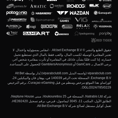
حقوق الطبع والنشر © Alt.bet Exchange B.V. - امقامر بمسؤولية واعتدال. لا
تعتبر المقامرة كوسيلة لكسب المال، والعب فقط بالمال الذي تستطيع تحمل
خسارته. إذا كنت قلقًا بشأن عاداتك في المقامرة أو تأثرت بمقامرة شخص آخر،
يرجى الاتصال بـ GamCare أو GamblersAnonymous للحصول على المساعدة.
viparabclub.com (واسمه البديل viparabclub8.com) يُدار بواسطة Alt Bet
Exchange B.V. المسجلة تحت الرقم 140039 في، يوهان فان والبيكبلين 24،
كوراساو. هذا الموقع مرخص ومنظم من قبل Curaçao eGaming، برقم الترخيص
OGL/2024/785/0229..
شركة Natrabis Ltd، المسجلة في Voukouretiou 25، مبنى Neptune House،
الطابق الأول، المكتب 11، 3045 ليماسول، قبرص، برقم تسجيل HE392420،
تعمل كوكيل مستقل لصالح شركة Alt Bet Exchange B.V.