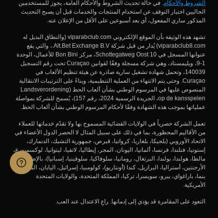
الشروط والأحكام
. في حالة تحديث الشروط والأحكام العامة، يجوز للمستخدمين
الحاليين اختيار التوقف عن استخدام المنتجات والخدمات قبل أن يصبح التحديث
المذكور ساري المفعول، أي بعد أسبوعين على الأقل من الإعلان عنه.
تشهد هذه الوثيقة بأن الموقع الإلكتروني viparabclub.com (والنطاق البديل له
viparabclub8.com) يُدار من قبل شركة Alt.Bet Exchange B.V.، والتي يقع
عنوانها المسجل في Schottegatweg Oost 10، مركز Bon Bini للأعمال، الوحدة
1-9، ويليمستاد، وهي شركة مسجلة وفقًا لقوانين Curaçao تحت رقم التسجيل
140039، وتحمل شهادة تشغيل سارية صادرة عن هيئة تنظيم الألعاب في
Curaçao. وحتى يتم الانتهاء من العملية التنظيمية، وبناءً على الترتيبات الانتقالية
المنصوص عليها في المرسوم الوطني بشأن ألعاب الحظ (Landsverordening
op de kansspelen، الجريدة الرسمية 2024، رقم 157)، يُسمح للشركة بمواصلة
عملياتها بموجب هذه الشهادة وفقًا لأحكام المرسوم الوطني بشأن ألعاب الحظ.
تعمل الشركة حصرياً في الولايات القضائية المسموح بها ولا تقدّم خدماتها للعملاء
من الأقاليم المحظورة، بما في ذلك على سبيل المثال لا الحصر الدول الأعضاء في
الاتحاد الأوروبي (بلجيكا، بلغاريا، كرواتيا، قبرص، جمهورية التشيك، الدنمارك،
إستونيا، فنلندا، فرنسا، ألمانيا، اليونان، المجر، إيطاليا، لاتفيا، ليتوانيا، لوكسمبورغ،
مالطا، هولندا، بولندا، البرتغال، رومانيا، سلوفاكيا، سلوفينيا، إسبانيا)، بالإضافة إلى
الأرجنتين، أستراليا، البرازيل، كندا (أونتاريو)، كولومبيا، إسرائيل، اليابان، المكسيك،
بنما، باراغواي، بيرو، سويسرا، تركيا، المملكة المتحدة، والولايات المتحدة
الأمريكية.
التعود على المقامرة قد يؤدي إلى إدمانها. راعِ الاعتدال عند العب.