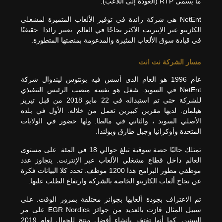
ما يسمى RTP (العودة إلى اللاعب).
NetEnt هي شركة رائدة في توفير الألعاب المتميزة لمشغلي
الكازينو عبر الإنترنت الأكثر نجاحًا في العالم. تعتبر رائدا حقيقيًا
في قيادة سوق الألعاب المثيرة والمدعومة بمنصتها المتطورة.
مسار الشركة نت انت
عام 1996 هو العام الذي أسس فيه بونتوس ليندوال شركة
NetEnt في السويد. شغل هو نفسه منصب الرئيس التنفيذي
للشركة حتى تم استبداله في 22 مايو 2018 من قبل تيريز
هيلمان. لديها مقرين كبيرين تعمل من خلاله. الأول في بلده
الأصلي السويد ، والثاني في مالطا. ولها حضور في الولايات
المتحدة وأوكرانيا وجبل طارق وبولندا.
تمتلك حاليًا حصة سوقية تبلغ حوالي 18 في المئة على مستوى
العالم داخل قطاع مشغلي الألعاب عبر الإنترنت. يتجاوز عدد
موظفي مطور البرامج هذا 1200 موظف. تحدد كلا البيانات فكرة
عن نجاح ألعاب الكازينو الخاصة بالشركة وارتفاع الطلب عليها.
تم الاعتراف بجودة ألعابها بجوائز مختلفة بمرور الوقت. على
سبيل المثال فازت بالعديد من جوائز EGR Nordics على مر
السنين. كما أنها تفتخر بإنشاء أفضل منتج للجوال لعام 2019