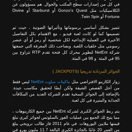
في كل من إصدارات سطح المكتب والجوال. هم مسؤولون عن
الكلاسيكيات مثل Gonzo's Quest أو Starburst أو Divine
Fortune أو Twin Spin.
تتميز بشكل أساسي برسوماتها وتأثيراتها الصوتية ، حيث تم
تصميمها كما لو كانت لعبة فيديو ، مع الاهتمام بكل التفاصيل
الأخيرة في العملية الإبداعية لكل شخصية أو رمز أو أي عنصر
رسومي مثل خلفيات اللعبة. ويصاحب ذلك المعرفة التي جمعتها
شركة NetEnt لتطوير محرك كل فتحة تقدم RTP تتراوح بين
95 في المئة و 98 في المئة.
الجوائز المزدادة تدريجيا (JACKPOTS )
زوار الكازينو الافتراضي مثل
ماكينات سلوت NetEnt
ليس فقط
من أجل القصص الشيقة ولكن أيضًا لتحقيق مكاسب جيدة.
بالإضافة إلى الجوائز السخية تقدم الشركة العديد من المكافآت
الجذابة والمثيرة في كل لعبة.
يتم ربط الجوائز الكبرى لشركة NetEnt بين جميع الكازينوهات ،
مما يتيح لك الجمع بين عمليات الفوز بالسلوتس لجوائز كبرى تبلغ
قيمتها ملايين اليوروهات. في عام 2011 فاز طالب نرويجي يبلغ
من العمر 20 عامًا بالجائزة الكبرى البالغة 11.7 مليون يورو في