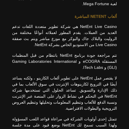
لعبة Mega Fortune.
ألعاب NETENT المباشرة
NetEnt Live Casino هي شركة تطوير متعددة اللغات تدعم
العديد من العملات. يقدم المطور لعملائه أنواعًا مختلفة من
الروليت والبلاك جاك والبوكر مع موزع مباشر ويتم بث صفقة
Live Casino من الاستوديو الخاص بشركة NetEnt.
تتم مراجعة جودة برنامج NetEnt بانتظام من قبل المنظمات
المستقلة eCOGRA و Gaming Laboratories International
(GLI) و ITech Labs.
لا يقتصر عمل NetEnt على تطوير ألعاب الكازينو ، ولكنه يساعد
أيضًا في الترويج لكازينوهات الإنترنت في سوق الألعاب بما في
ذلك الإدارة والتسويق. تساعد الحلول التي تستخدمها شركة
NetEnt في التحكم في نشاط الزوار على المنصة عبر الإنترنت
ونسبة الدفع للألعاب وتنظيم المعلومات وتحليلها وتنظيم العروض
الترويجية والبطولات الافتراضية.
تتمثل إحدى أولويات الشركة في مراعاة قواعد اللعب المسؤولة
ولهذا السبب تسمح لك NetEnt بوضع قيود على مدة جلسة