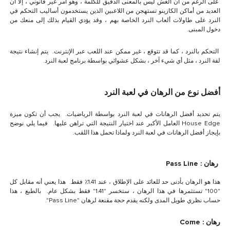
على الرغم من أن الغش ليس بالمعنى الدقيق للكلمة ، وهو أمر غير قانوني ، إلا أن
العديد من أماكن الكازينو تستهجن من اللاعبين الذين يستخدمون أساليب التحكم في
النرد على طاولات ألعاب النرد الخاصة بهم ، وقد يؤدي القيام بذلك إلى منعك من
دخول المبنى.
التحكم بالنرد ، كما قد تتوقع ، غير ممكن عند اللعب عبر الإنترنت. يتم إنشاء نتيجة
لفة النرد ، مثل أي شيء آخر ، بشكل عشوائي بواسطة برنامج لعبة النرد.
أ
فضل نوع من الرهان في لعبة النرد
يتم تحديد أفضل الرهانات في لعبة النرد بواسطة الرياضيات. يجب أن تكون ميزة
House Edge العامل الأكبر عند اختيار النتيجة التي تراهن عليها. فيما يلي نوضح
بإيجاز أفضل الرهانات في لعبة النرد ولماذا تحمل هذا اللقب.
رهان : Pass Line
هذا هو الرهان بأدنى حد للعائد على الإطلاق ، عند 1.41٪ فقط. هذا يعني أنه مقابل كل
"100" تستثمرها في هذا الرهان ، ستخسر "1.41" فقط بشكل عام. بالطبع ، هذا
حساب نظري طويل المدى ولكنه يقدم حجة مقنعة لرهان "Pass Line".
رهان : Come