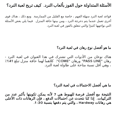
الأسئلة المتداولة حول الفوز بألعاب النرد. كيف تربح لعبة النرد؟
قواعد لعبة النرد سهلة الفهم ، خاصة مع القليل من الممارسة. ومع ذلك ، هناك قوى
أخرى تعمل عندما يتم دحرجة النرد ، ومن بينها حافة المنزل. فيما يلي بعض الأسئلة
التي نواجهها كثيرًا والتي تتعلق بالفوز في لعبة النرد.
ما هو أفضل نوع رهان في لعبة النرد؟
هناك نوعان من الأدوات التي تشترك في هذا العنوان في لعبة النرد -
رهان "PASS LINE" ورهان "COME". كلاهما لهما حافة منزل تبلغ 1.41٪
، وهي أقل نسبة متاحة على طاولة لعبة النرد.
ما هي أفضل الاحتمالات في لعبة النرد؟
النتيجة مع أفضل فرصة للهبوط هي 7 لأنه يمكن تكوينها بأكبر عدد من
التركيبات. إذا كنا نتحدث عن احتمالات الدفع ، فإن الرهانات ذات الأعلى
هي رهانات Hardway ، والتي يتم دفعها بنسبة 30: 1.