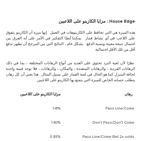
House Edge : مزايا الكازينو على اللاعبين
هذه الميزة هي التي تحافظ على الكازينوهات في العمل. إنها ميزة أن الكازينو يتفوق
على اللاعب في أي نشاط قمار. يمكننا أيضًا التفكير في الأمر على أنه الفرق بين
احتمال نتيجة معينة ونسبة الدفع. بشكل عام ، النتائج التي من المرجح أن تظهر تدفع
أقل من تلك الأقل احتمالية.
نظرًا لأن لعبة النرد تحتوي على العديد من أنواع الرهانات المختلفة ، بما في ذلك
الرهانات الفردية ، والرهانات المتعددة ، والمكان ، والرهانات ، فلا توجد قيمة واحدة
لحافة المنزل كما هو الحال في لعبة القمار على سبيل المثال. هذا يعني أن كل رهان
يتطلب حسابه الخاص للميزة التي يتمتع بها الكازينو على اللاعبين.
رهان
مزايا الكازينو على اللاعبين
1.41%
Pass Line/Come
1.40%
Don’t Pass/Don’t Come
0.85%
Pass Line/Come Bet 2x odds