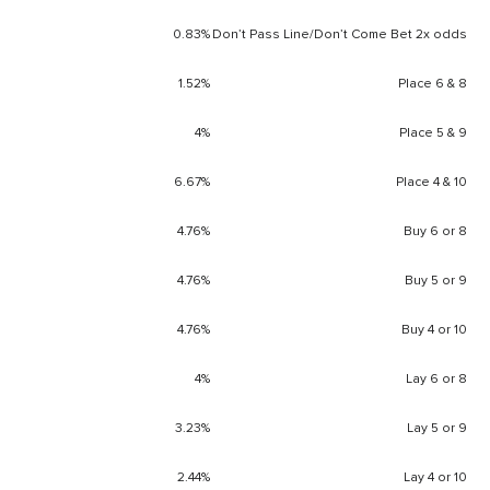
0.83%
Don’t Pass Line/Don’t Come Bet 2x odds
1.52%
Place 6 & 8
4%
Place 5 & 9
6.67%
Place 4 & 10
4.76%
Buy 6 or 8
4.76%
Buy 5 or 9
4.76%
Buy 4 or 10
4%
Lay 6 or 8
3.23%
Lay 5 or 9
2.44%
Lay 4 or 10