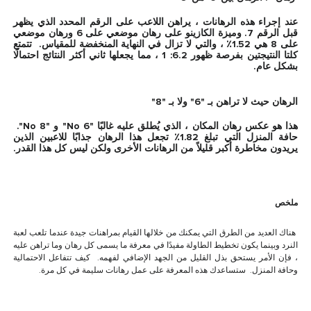
عند إجراء هذه الرهانات ، يراهن اللاعب على الرقم المحدد الذي يظهر
قبل الرقم 7. وميزة الكازينو على رهان موضعي على 6 ورهان موضعي
على 8 هي 1.52٪ ، والتي لا تزال في النهاية المنخفضة للمقياس. تتمتع
كلتا النتيجتين بفرصة ظهور 6.2: 1 ، مما يجعلها ثاني أكثر النتائج احتمالًا
بشكل عام.
ا
لرهان حيث لا تراهن بـ "6" ولا بـ "8"
هذا هو عكس رهان المكان ، الذي يُطلق عليه غالبًا "No 6" و "No 8".
حافة المنزل التي تبلغ 1.82٪ تجعل هذا الرهان جذابًا للاعبين الذين
يريدون مخاطرة أكبر قليلاً من الرهانات الأخرى ولكن ليس كل هذا القدر.
ملخص
هناك العديد من الطرق التي يمكنك من خلالها القيام بمراهنات جيدة عندما تلعب لعبة
النرد وبينما يكون تخطيط الطاولة مفيدًا في معرفة ما يسمى كل رهان وما تراهن عليه
، فإن الأمر يستحق بذل القليل من الجهد الإضافي لفهمه. كيف تتفاعل الاحتمالية
وحافة المنزل. ستساعدك هذه المعرفة على عمل رهانات سليمة في كل مرة.