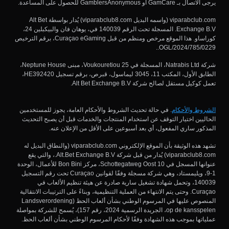
يرجى الاتصال بـ GamCare أو GamblersAnonymous للحصول على المساعدة.
viparabclub.com (واسمه البديل viparabclub8.com) يُدار بواسطة Alt Bet
Exchange B.V. المسجلة تحت الرقم 140039 في، يوهان فان والبيكبلين 24،
كوراساو. هذا الموقع مرخص ومنظم من قبل Curaçao eGaming، برقم الترخيص
OGL/2024/785/0229..
شركة Natrabis Ltd، المسجلة في Voukouretiou 25، مبنى Neptune House،
الطابق الأول، المكتب 11، 3045 ليماسول، قبرص، برقم تسجيل HE392420،
تعمل كوكيل مستقل لصالح شركة Alt Bet Exchange B.V.
الشروط والأحكام
. في حالة تحديث الشروط والأحكام العامة، يجوز للمستخدمين
الحاليين اختيار التوقف عن استخدام المنتجات والخدمات قبل أن يصبح التحديث
المذكور ساري المفعول، أي بعد أسبوعين على الأقل من الإعلان عنه.
تشهد هذه الوثيقة بأن الموقع الإلكتروني viparabclub.com (والنطاق البديل له
viparabclub8.com) يُدار من قبل شركة Alt.Bet Exchange B.V.، والتي يقع
عنوانها المسجل في Schottegatweg Oost 10، مركز Bon Bini للأعمال، الوحدة
1-9، ويليمستاد، وهي شركة مسجلة وفقًا لقوانين Curaçao تحت رقم التسجيل
140039، وتحمل شهادة تشغيل سارية صادرة عن هيئة تنظيم الألعاب في
Curaçao. وحتى يتم الانتهاء من العملية التنظيمية، وبناءً على الترتيبات الانتقالية
المنصوص عليها في المرسوم الوطني بشأن ألعاب الحظ (Landsverordening
op de kansspelen، الجريدة الرسمية 2024، رقم 157)، يُسمح للشركة بمواصلة
عملياتها بموجب هذه الشهادة وفقًا لأحكام المرسوم الوطني بشأن ألعاب الحظ.