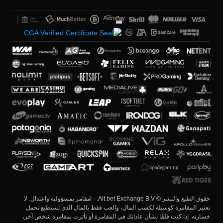
حقوق الطبع والنشر © Alt.bet Exchange B.V. - امقامر بمسؤولية واعتدال. لا
تعتبر المقامرة كوسيلة لكسب المال، والعب فقط بالمال الذي تستطيع تحمل
خسارته. إذا كنت قلقًا بشأن عاداتك في المقامرة أو تأثرت بمقامرة شخص آخر،