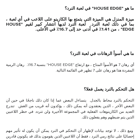
ما
هو "HOUSE EDGE" في لعبة النرد؟
ميزة المنزل هي الميزة التي يتمتع بها الكازينو على اللاعب في أي لعبة ،
بما في ذلك لعبة النرد. لعبة النرد لديها انتشار كبير لقيم "HOUSE
EDGE" ، من 1.41٪ في أدنى حد إلى 16.7٪ في الأعلى.
ما هي أسوأ الرهانات في لعبة النرد؟
أي رهان 7 هو الأسوأ المتاح ، مع ارتفاع "HOUSE EDGE" بنسبة 16.7٪. رهان الرمية
المفردة هذا هو رهان على 7 تظهر في القائمة التالية.
هل التحكم بالنرد يعمل فعلا؟
التحكم بالنرد محاط بالجدل. يتساءل البعض عما إذا كان ذلك ناجحًا في حين أن
البعض الآخر ، الذين يعتقدون أنه يمكن ذلك ، يؤكدون أنه قريب من الغش. تندرج
العديد من الكازينوهات الفعلية في المجموعة الأخيرة ولن تتردد في حظر اللاعبين
الذين يتم ضبطهم وهم يفعلون ذلك.
ومع ذلك ، لا توجد بيانات لإظهار أن التحكم في النرد يمكن أن يكون له تأثير مهم
إحصائيًا على نتائج رمي النرد ، فقط أن اللاعبين الذين يقومون بذلك قد يكونون قادرين