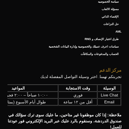
سياسة الخصوصيه
مسؤلة الالعاب
الإقصاء الذاتي
حل النزاعات
AML
طرق اختبار الإنصاف و RNG
سياسات اعرف عميلك والخصوصية وإدارة البيانات الشخصية
الحساب والمدفوعات والمكافآت
مركز الدعم
تجربتكم تهمنا. اختر وسيلة التواصل المفضلة لديك
الوسيلة
وقت الاستجابة
المواعيد
Live Chat
فوري
١٠:٠٠ صباحاً – ٢:٠٠ فجراً (UTC+3)
Email
أقل من ١٢ ساعة
طوال أيام الأسبوع (بمتابعة ي
ملاحظة: إذا كان موظفونا غير متاحين، ما عليك سوى ترك سؤالك في
صندوق الدردشة، وسنقوم بالرد عليك عبر البريد الإلكتروني فور عودتنا
للعمل!