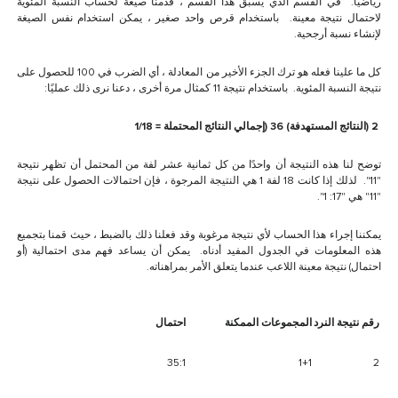
رياضيًا. في القسم الذي يسبق هذا القسم ، قدمنا صيغة لحساب النسبة المئوية
لاحتمال نتيجة معينة. باستخدام قرص واحد صغير ، يمكن استخدام نفس الصيغة
لإنشاء نسبة أرجحية.
كل ما علينا فعله هو ترك الجزء الأخير من المعادلة ، أي الضرب في 100 للحصول على
نتيجة النسبة المئوية. باستخدام نتيجة 11 كمثال مرة أخرى ، دعنا نرى ذلك عمليًا:
2 (النتائج المستهدفة) 36 (إجمالي النتائج المحتملة = 1/18
توضح لنا هذه النتيجة أن واحدًا من كل ثمانية عشر لفة من المحتمل أن تظهر نتيجة
"11". لذلك إذا كانت 18 لفة 1 هي النتيجة المرجوة ، فإن احتمالات الحصول على نتيجة
"11" هي "17: 1".
يمكننا إجراء هذا الحساب لأي نتيجة مرغوبة وقد فعلنا ذلك بالضبط ، حيث قمنا بتجميع
هذه المعلومات في الجدول المفيد أدناه. يمكن أن يساعد فهم مدى احتمالية (أو
احتمال) نتيجة معينة اللاعب عندما يتعلق الأمر بمراهناته.
رقم نتيجة النرد
المجموعات الممكنة
احتمال
35:1
1+1
2