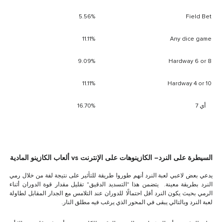
5.56%
Field Bet
11.11%
Any dice game
9.09%
Hardway 6 or 8
11.11%
Hardway 4 or 10
أي 7
16.70%
ا
لسيطرة على النرد– الكازينوهات على الإنترنت vs ألعاب الكازينو المادية
يدعي بعض لاعبي لعبة النرد أنهم طوروا طريقة للتأثير على نتيجة لفة من خلال رمي
النرد بطريقة معينة. يتضمن هذا "التسديد الدقيق" تقليل مقدار قوة الدوران أثناء
الرمي بحيث يكون النرد أقل احتمالًا للدوران عند التلامس مع الجدار المقابل لطاولة
لعبة النرد وبالتالي يبقى في المحور الذي يرغب فيه مطلق النار.