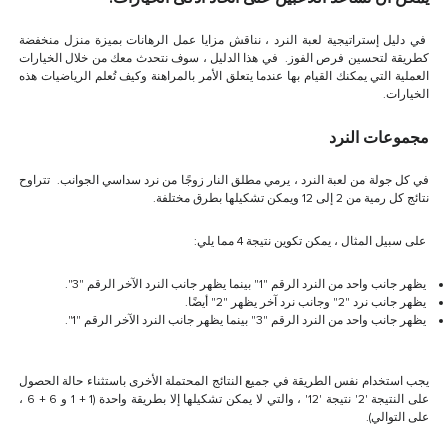
في دليل إستراتيجية لعبة النرد ، نناقش مزايا عمل الرهانات بميزة منزل منخفضة
كطريقة لتحسين فرص الفوز. في هذا الدليل ، سوف نتحدث معك من خلال الخيارات
العملية التي يمكنك القيام بها عندما يتعلق الأمر بالمراهنة وكيف تُعلم الرياضيات هذه
الخيارات.
مج
موعات النرد
في كل جولة من لعبة النرد ، يرمي مطلق النار زوجًا من نرد سداسي الجوانب. تتراوح
نتائج كل رمية من 2 إلى 12 ويمكن تشكيلها بطرق مختلفة.
على سبيل المثال ، يمكن تكوين نتيجة 4 مما يلي:
يظهر جانب واحد من النرد الرقم "1" بينما يظهر جانب النرد الآخر الرقم "3".
يظهر جانب نرد "2" وجانب نرد آخر يظهر "2" أيضًا.
يظهر جانب واحد من النرد الرقم "3" بينما يظهر جانب النرد الآخر الرقم "1".
يجب استخدام نفس الطريقة في جميع النتائج المحتملة الأخرى باستثناء حالة الحصول
على النتيجة '2' نتيجة '12' ، والتي لا يمكن تشكيلها إلا بطريقة واحدة (1 + 1 و 6 + 6 ،
على التوالي).