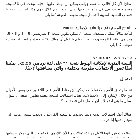
نظرًا لأن كل قالب له ستة جوانب يمكن أن يهبط عليها ، فإننا نبحث في 36 نتيجة
محتملة فريدة في كل مرة يتم فيها رمي النرد. من خلال فهم هذا الجانب ، يمكننا
حساب النسبة المئوية لاحتمال نتيجة معينة. الصيغة كما يلي:
[ا
لنتائج المستهدفة] ÷ [النتائج الإجمالية] × 100٪
لنأخذ مثالاً عمليًا باستخدام نتيجة 11. يمكن تكوين نتيجة 11 بطريقتين: 5 + 6 و 6 + 5.
هذه هي نتائجنا المستهدفة. نحن نعلم بالفعل أن هناك 36 نتيجة إجمالية ، لذا ستبدو
صيغتنا كما يلي:
2 ÷ 36 x 100% = 5.55%
النسبة المئوية لإمكانية الهبوط نتيجة '11' على لفة نرد هي 5.55٪. يمكننا
أيضًا تصور الاحتمالات بطريقة مختلفة ، والتي سنناقشها لاحقًا.
احتمال
عندما يتعلق الأمر بالاحتمالات ، يمكن أن يختلط الأمر على اللاعبين في بعض الأحيان
من خلال الإشارة إلى الاحتمالات. هناك احتمالات لنتيجة معينة تظهر ، بمعنى ، سؤال
يسأل ما هي احتمالات أن أحصل على نتيجة "6"؟
هناك أيضًا احتمالات الدفع ويتم تحديدها بواسطة الكازينو ، وتحديد نسبة رهانك التي
سيتم دفعها إذا فزت.
سنتحدث عن النوع الأول من الاحتمالات هنا لأن تلك هي الاحتمالات التي يمكن حسابها