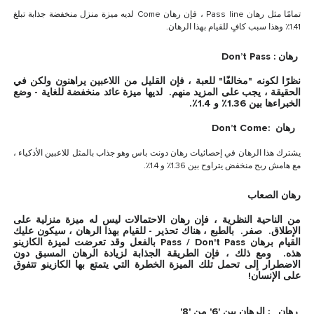
تمامًا مثل رهان Pass line ، فإن رهان Come لديه ميزة منزل منخفضة جذابة تبلغ
1.41٪ وهذا سبب كافٍ للقيام بهذا الرهان.
رهان : Don’t Pass
نظرًا لكونه "مخالفًا" للعبة ، فإن القليل من اللاعبين يراهنون ولكن في
الحقيقة ، يجب على المزيد منهم. لديها ميزة عائد منخفضة للغاية - وضع
الخبراءها بين 1.36٪ و 1.4٪.
رهان :Don’t Come
يشترك هذا الرهان في إحصائيات رهان دونت باس وهو جذاب بالمثل للاعبين الأذكياء ،
مع هامش ربح منخفض يتراوح بين 1.36٪ و 1.4٪.
رهان الصعاب
من الناحية النظرية ، فإن رهان الاحتمالات ليس له ميزة منزلية على
الإطلاق. صفر. بالطبع ، هناك تحذير - للقيام بهذا الرهان ، سيكون عليك
القيام برهان Pass / Don't Pass بالفعل وقد تعرضت لميزة الكازينو
هذه. ومع ذلك ، فإن الطريقة الجذابة لزيادة الرهان المسبق دون
الاضطرار إلى تحمل تلك الميزة الخطرة التي يتمتع بها الكازينو تتفوق
على الإنسان!
رهان : الرهان بين '6' من '8'