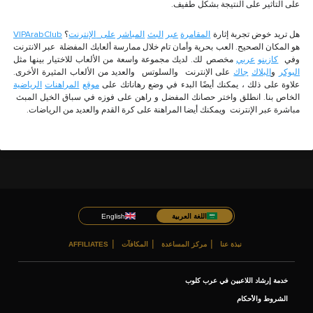
على التأثير على النتيجة بشكل طفيف.
هل تريد خوض تجربة إثارة
المقامرة
عبر
البث
المباشر
على
الإنترنت
؟
VIPArabClub
هو المكان الصحيح. العب بحرية وأمان تام خلال ممارسة ألعابك المفضلة عبر الانترنت
وفي
كازينو
عربي
مخصص لك. لديك مجموعة واسعة من الألعاب للاختيار بينها مثل
البوكر
و
البلاك
جاك
على الإنترنت والسلوتس والعديد من الألعاب المثيرة الأخرى.
علاوة على ذلك ، يمكنك أيضًا البدء في وضع رهاناتك على
موقع
المراهنات
الرياضية
الخاص بنا. انطلق واختر حصانك المفضل و راهن على فوزه في سباق الخيل المبث
مباشرة عبر الإنترنت ويمكنك أيضا المراهنة على كرة القدم والعديد من الرياضات.
اللغة العربية
English
نبذة عنا
مركز المساعدة
المكافآت
AFFILIATES
خدمة إرشاد اللاعبين في عرب كلوب
الشروط والأحكام