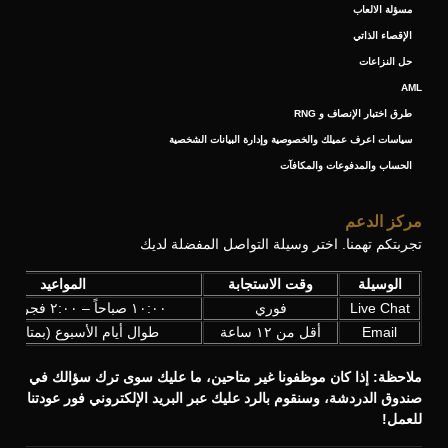
مسؤلة الالعاب
الإقصاء الذاتي
حل النزاعات
AML
طرق اختبار الإنصاف و RNG
سياسات اعرف عميلك والخصوصية وإدارة البيانات الشخصية
الحساب والمدفوعات والمكافآت
مركز الدعم
تجربتكم تهمنا. اختر وسيلة التواصل المفضلة لديك
الوسيلة
وقت الاستجابة
المواعيد
Live Chat
فوري
١٠:٠٠ صباحاً – ٢:٠٠ فجراً (UTC+3)
Email
أقل من ١٢ ساعة
طوال أيام الأسبوع (بمتابعة ي
ملاحظة: إذا كان موظفونا غير متاحين، ما عليك سوى ترك سؤالك في
صندوق الدردشة، وسنقوم بالرد عليك عبر البريد الإلكتروني فور عودتنا
للعمل!