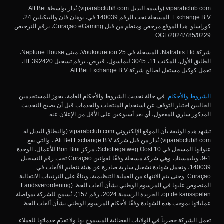
viparabclub.com (واسمه البديل viparabclub8.com) يُدار بواسطة Alt Bet
Exchange B.V. المسجلة تحت الرقم 140039 في، يوهان فان والبيكبلين 24،
كوراساو. هذا الموقع مرخص ومنظم من قبل Curaçao eGaming، برقم الترخيص
OGL/2024/785/0229..
شركة Natrabis Ltd، المسجلة في Voukouretiou 25، مبنى Neptune House،
الطابق الأول، المكتب 11، 3045 ليماسول، قبرص، برقم تسجيل HE392420،
تعمل كوكيل مستقل لصالح شركة Alt Bet Exchange B.V.
الشروط والأحكام
. في حالة تحديث الشروط والأحكام العامة، يجوز للمستخدمين
الحاليين اختيار التوقف عن استخدام المنتجات والخدمات قبل أن يصبح التحديث
المذكور ساري المفعول، أي بعد أسبوعين على الأقل من الإعلان عنه.
تشهد هذه الوثيقة بأن الموقع الإلكتروني viparabclub.com (والنطاق البديل له
viparabclub8.com) يُدار من قبل شركة Alt.Bet Exchange B.V.، والتي يقع
عنوانها المسجل في Schottegatweg Oost 10، مركز Bon Bini للأعمال، الوحدة
1-9، ويليمستاد، وهي شركة مسجلة وفقًا لقوانين Curaçao تحت رقم التسجيل
140039، وتحمل شهادة تشغيل سارية صادرة عن هيئة تنظيم الألعاب في
Curaçao. وحتى يتم الانتهاء من العملية التنظيمية، وبناءً على الترتيبات الانتقالية
المنصوص عليها في المرسوم الوطني بشأن ألعاب الحظ (Landsverordening
op de kansspelen، الجريدة الرسمية 2024، رقم 157)، يُسمح للشركة بمواصلة
عملياتها بموجب هذه الشهادة وفقًا لأحكام المرسوم الوطني بشأن ألعاب الحظ.
تعمل الشركة حصرياً في الولايات القضائية المسموح بها ولا تقدّم خدماتها للعملاء