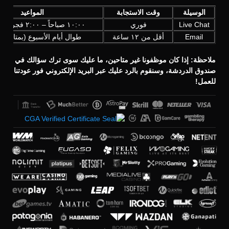
الوسيلة
وقت الاستجابة
المواعيد
Live Chat
فوري
١٠:٠٠ صباحاً – ٢:٠٠ فجراً (UTC+3)
Email
أقل من ١٢ ساعة
طوال أيام الأسبوع (بمتابعة ي
ملاحظة: إذا كان موظفونا غير متاحين، ما عليك سوى ترك سؤالك في
صندوق الدردشة، وسنقوم بالرد عليك عبر البريد الإلكتروني فور عودتنا
للعمل!