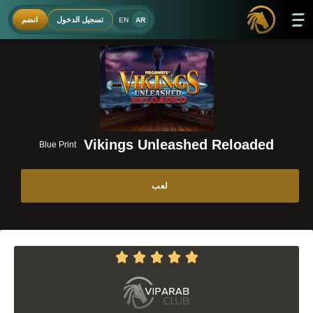
تسجيل الدخول
انضم
EN
AR
Vikings Unleashed Reloaded
Blue Print
لعب