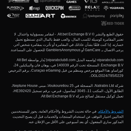
حقوق الطبع والنشر © Alt.bet Exchange B.V. - امقامر بمسؤولية واعتدال. لا
تعتبر المقامرة كوسيلة لكسب المال، والعب فقط بالمال الذي تستطيع تحمل
خسارته. إذا كنت قلقًا بشأن عاداتك في المقامرة أو تأثرت بمقامرة شخص آخر،
يرجى الاتصال بـ GamCare أو GamblersAnonymous للحصول على المساعدة.
viparabclub.com (واسمه البديل viparabclub8.com) يُدار بواسطة Alt Bet
Exchange B.V. المسجلة تحت الرقم 140039 في، يوهان فان والبيكبلين 24،
كوراساو. هذا الموقع مرخص ومنظم من قبل Curaçao eGaming، برقم الترخيص
OGL/2024/785/0229..
شركة Natrabis Ltd، المسجلة في Voukouretiou 25، مبنى Neptune House،
الطابق الأول، المكتب 11، 3045 ليماسول، قبرص، برقم تسجيل HE392420،
تعمل كوكيل مستقل لصالح شركة Alt Bet Exchange B.V.
الشروط والأحكام
. في حالة تحديث الشروط والأحكام العامة، يجوز للمستخدمين
الحاليين اختيار التوقف عن استخدام المنتجات والخدمات قبل أن يصبح التحديث
المذكور ساري المفعول، أي بعد أسبوعين على الأقل من الإعلان عنه.